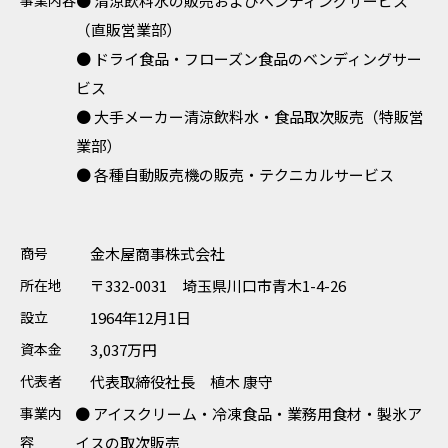
事業内容
● 清涼飲料水の販売およびベンディングサービス
（直販営業部）
● ドライ食品・フローズン食品のベンディングサー
ビス
● 大手メーカー清涼飲料水・食品取次販売（特販営
業部）
● 各種自動販売機の販売・テクニカルサービス
商号
金木屋商事株式会社
所在地
〒332-0031 埼玉県川口市青木1-4-26
設立
1964年12月1日
資本金
3,037万円
代表者
代表取締役社長 植木 康守
事業内
● アイスクリーム・冷凍食品・業務用食材・製氷ア
容
イスの取次販売